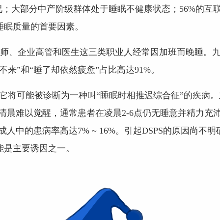
况；大部分中产阶级群体处于睡眠不健康状态；56%的互
睡眠质量的首要因素。
：律师、企业高管和医生这三类职业人经常因加班而晚睡。
来”和“睡了却依然疲惫”占比高达91%。
，它将可能被诊断为一种叫“睡眠时相推迟综合征”的疾病。
，清晨难以觉醒，通常患者在凌晨2-6点仍无睡意并精力充
成人中的患病率高达7% ~ 16%。引起DSPS的原因尚不明
能是主要诱因之一。