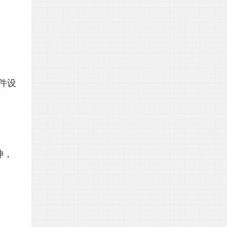
件设
神，
）。