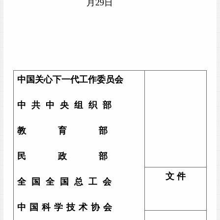
月29日
中国关心下一代工作委员会
中 共 中 央 组 织 部
教 育 部
民 政 部
文 件
全 国 全 国 总 工 会
中 国 科 学 技 术 协 会