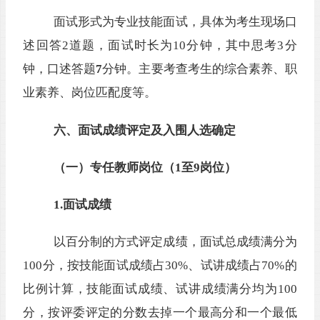
面试形式为专业技能面试，具体为
考生现场口
述回答
2
道题，
面试时长为
10分钟，其中思考3分
钟，口述答题
7
分钟。主要考查考生的
综合素养、
职
业素养
、
岗位匹配度
等。
六、面试成绩评定及入围人选确定
（一）专任教师岗位
（
1至9岗位
）
1.面试成绩
以百分制的方式评定成绩
，面试总成绩满分为
100分，
按技能面试成绩占
30%、试讲成绩占70%的
比例计算，技能面试成绩、试讲成绩
满分
均
为
100
分
，
按评委评定的分数去掉一个最高分和一个最低