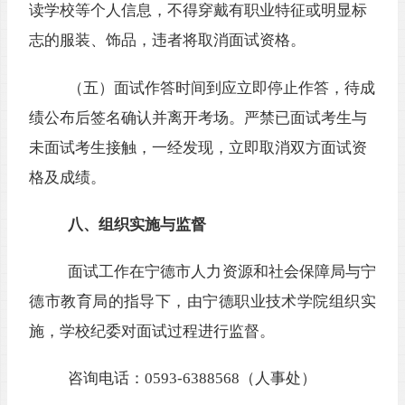
读学校等个人信息，不得穿戴有职业特征或明显标
志的服装、饰品，违者将取消面试资格。
（五）面试作答时间到应立即停止作答，
待成
绩公布后签名确认并离开考场。严禁已面试考生与
未面试考生接触，一经发现，立即取消双方面试资
格及成绩。
八、组织实施与监督
面试工作在宁德市人力资源和社会保障局
与
宁
德市教育局
的
指导下，由宁德
职业技术学院
组织实
施，
学
校
纪委
对
面
试过程进行监督。
咨询电话：
0593-6388568
（人事处）