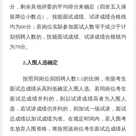
分，剩余其他评委的平均得分来确定（四舍五入保
留两位小数点）。
技能面试成绩、试讲
成绩
合格线
均为
60分；若
岗位
实际参加
面试人数等于或少于
计
划招聘人数
的，
技能面试成绩、试讲
成绩
合格线
均
为
70分。
2.入围人选确定
按照同岗位拟招聘人数
1:1的比例，依据考生
面试总成绩从高到低确定入围人选。
若同岗位考生
面试总成绩并列的，
则以
试讲
成绩高者为
入围
人
选
，
若
试讲
成绩仍并列的，则加试一场
试讲
，面试
总
成绩以加试成绩为准
。
在规定时间内，若入围考
生放弃入围资格，将按照该岗位考生面试
总
成绩从