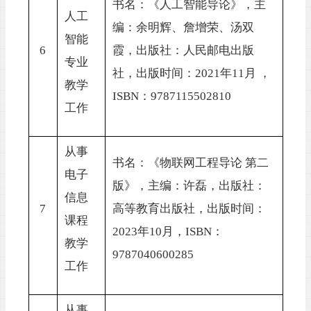
书
名：《
人工智能导论
》，主
人工
编：
余明辉、詹增荣、汤双
智能
6
霞
，出版社：
人民邮电出版
专业
社
，出版时间：
2021年11月 ，
教学
ISBN：
9787115502810
工作
从事
书
名：《
物联网工程导论
第二
电子
版
》，主编：
许磊
，出版社：
信息
7
高等教育出版社
，出版时间：
课程
202
3
年
10
月，
ISBN：
教学
9787040600285
工作
从事