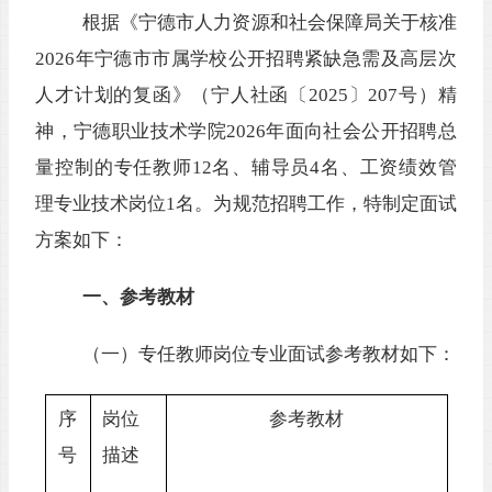
根据《
宁德市人力资源和社会保障局关于核准
202
6
年宁德市市属学校公开招聘紧缺急需及高层次
人才计划的复函
》（
宁人社函〔
202
5
〕
20
7号
）
精
神
，宁德职业技术学院
202
6
年面向社会公
开招聘总
量控制
的
专任教师
12
名、辅导员
4
名
、
工资绩效管
理专业技术岗位
1名。为规范招聘工作，特制定面试
方案如下：
一、参考教材
（一）专任教师岗位专业面试参考教材如下：
序
岗位
参考教材
号
描述