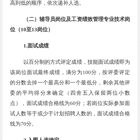
高到低的顺序，依次递补人选。
（二）辅导员岗位及工资绩效管理专业技术岗
位（
10至13岗位）
1.面试成绩
以百分制的方式评定成绩，技能面试成绩即为
该岗位面试最终成绩，
满分为
100
分，
按评委评定
的分数去掉一个最高分和一个最低分，剩余其他评
委的平均得分来确定
（
四舍五入保留两位小数
点
）
，
面试成绩
合格线
为
60分；
若
岗位
实际参加
面
试人数等于或少于
计划招聘人数
的，
面试成绩
合格
线为
70分
。