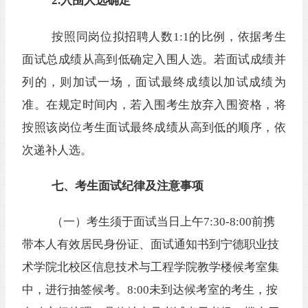
2.入围人选确定
按照同岗位拟招聘人数
1:1的比例，依据考生
面试总成绩从高到低确定入围人选
。
若
面试
成绩并
列的，则加试一场
，面试最终
成绩以加试成绩为
准
。
在规定时间内，若入围考生放弃入围资格，将
按照该岗位考生面试
最终
成绩从高到低的顺序，依
次递补人选。
七、
考生面试纪律及注意事项
（一）考生须于面试当日上午
7:30-8:00前携
带本人
有效居民身份证
、面试通知书
到宁德职业技
术学院北校区信息技术与工程学院教学楼候考室集
中，进行抽签候考。
8:00未到达候考室的考生，按