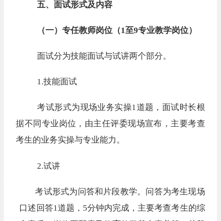
五、
面试形式及内容
（一）专任教师岗位（
1至9专业教学岗位）
面试分为技能面试与试讲两个部分。
1.技能面试
考试形式为现场
业务实操
1道
题
，面
试时长根
据不同专业岗位，由主任评委现场宣
布，
主要考查
考生的
业务实操与专业能力
。
2.试讲
考试形式为
问答和片段教学。问答为
考生
现场
口述回答
1道
题
，
5分钟内完成，
主要考查考生的综