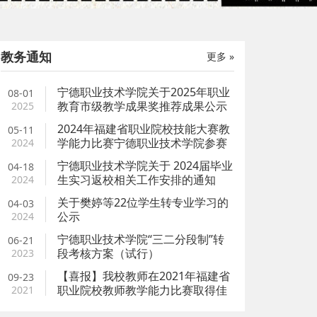
教务通知
更多 »
相关人员参加2021年全国职业教育大会精
学校召开职业教育教学
宁德职业技术学院关于2025年职业
08-01
宣讲研讨会
-10
点击7900次
2021-04-22
点击78
教育市级教学成果奖推荐成果公示
2025
职业技术教育中心研究所《关于举办2021年全
2021年4月21日晚，
2024年福建省职业院校技能大赛教
05-11
大会精神学习与宣讲研讨会的通知》（教职所
长黄重、教务处处长何承
学能力比赛宁德职业技术学院参赛
2024
3号）文件.
副处长吕大桂及全体教师
资格公示
宁德职业技术学院关于 2024届毕业
04-18
黄戌霞主持。
生实习返校相关工作安排的通知
2024
关于樊婷等22位学生转专业学习的
04-03
公示
2024
宁德职业技术学院“三二分段制”转
06-21
段考核方案（试行）
2023
【喜报】我校教师在2021年福建省
09-23
职业院校教师教学能力比赛取得佳
2021
绩