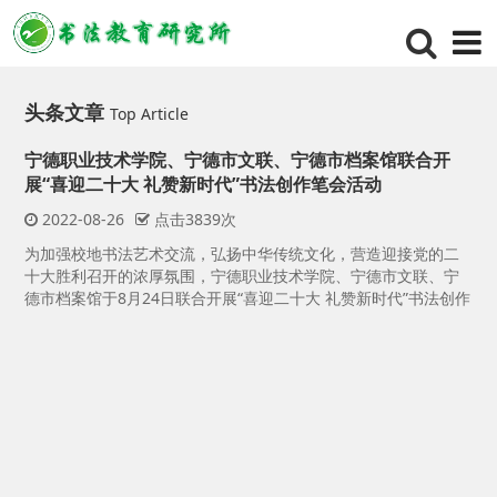
头条文章
Top Article
我
联
2
近
务
庆
宁德职业技术学院、宁德市文联、宁德市档案馆联合开
展“喜迎二十大 礼赞新时代”书法创作笔会活动
2022-08-26
点击3839次
室
书
为加强校地书法艺术交流，弘扬中华传统文化，营造迎接党的二
分