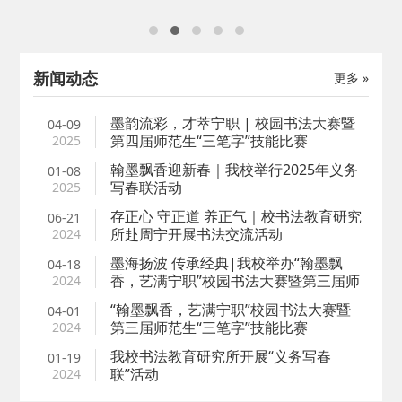
十大胜利召开的浓厚氛围，宁德职业技术学院、宁德市文联、宁
多人
德市档案馆于8月24日联合开展“喜迎二十大 礼赞新时代”书法创作
法
笔会活动。
是
新闻动态
更多 »
墨韵流彩，才萃宁职 | 校园书法大赛暨
04-09
第四届师范生“三笔字”技能比赛
2025
翰墨飘香迎新春｜我校举行2025年义务
01-08
写春联活动
2025
存正心 守正道 养正气｜校书法教育研究
06-21
所赴周宁开展书法交流活动
2024
墨海扬波 传承经典|我校举办“翰墨飘
04-18
香，艺满宁职”校园书法大赛暨第三届师
2024
范生“三笔字”技能比赛
“翰墨飘香，艺满宁职”校园书法大赛暨
04-01
第三届师范生“三笔字”技能比赛
2024
我校书法教育研究所开展“义务写春
01-19
联”活动
2024