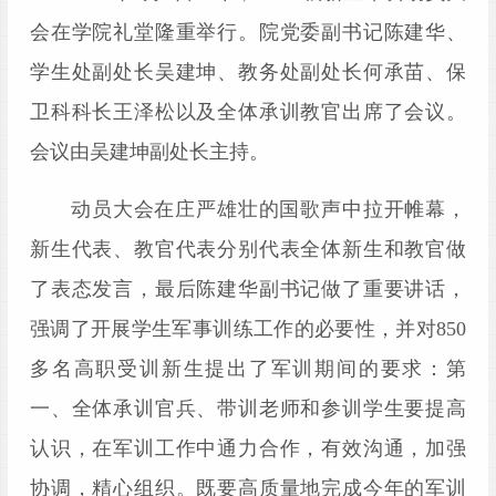
会在学院礼堂隆重举行。院党委副书记陈建华
、
学生处副处长吴建坤
、教务处副处长何承苗、保
卫科科长王泽松
以及全体承训教官出席了会议。
会议由
吴建坤
副
处长
主持。
动员大会在庄严雄壮的国歌声中拉开帷幕，
新生代表、教官代表分别代表全体新生和教官做
了表态发言
，
最后陈建华副书记做了重要讲话，
强调了开展学生军事训练工作的必要性，并对
8
5
0
多名高职受训新生提出了军训期间的要求
：第
一、全体承训官兵、带训老师和参训学生要提高
认识，在军训工作中通力合作，有效沟通，加强
协调，精心组织。既要高质量地完成今年的军训